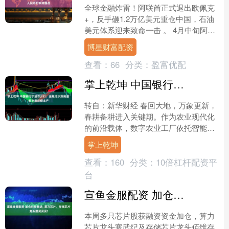
全球金融炸雷！阿联酋正式退出欧佩克
+，反手砸1.2万亿美元重仓中国，石油
美元体系迎来致命一击 。 4月中旬阿联
酋王储访华，48小时连出重拳：签15年
博星财富配资
原油人民币结....
查看：
66
分类：
盈富优配
掌上乾坤 中国银行宁波市分行：金融活水润良田 数字春耕促丰产
转自：新华财经 春回大地，万象更新，
春耕备耕进入关键期。作为农业现代化
的前沿载体，数字农业工厂依托智能设
备、大数据管控，推动农业生产实现
掌上乾坤
从“靠天吃饭”到“数字种....
查看：
160
分类：
10倍杠杆配资平
台
宣鱼金服配资 加仓科技板块, 算力芯片、存储芯片龙头遭买买买!
本周多只芯片股获融资资金加仓，算力
芯片龙头寒武纪及存储芯片龙头佰维存