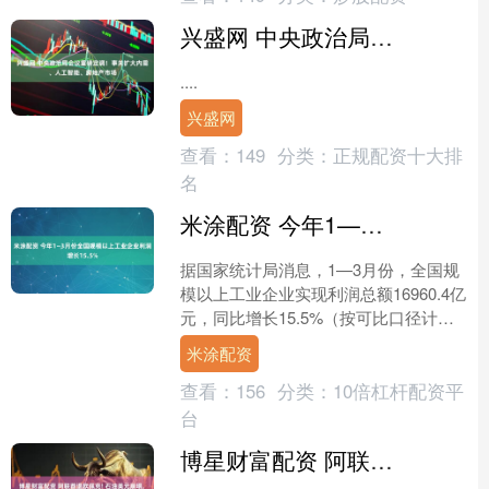
兴盛网 中央政治局会议重磅定调！事关扩大内需、人工智能、房地产市场
....
兴盛网
查看：
149
分类：
正规配资十大排
名
米涂配资 今年1—3月份全国规模以上工业企业利润增长15.5%
据国家统计局消息，1—3月份，全国规
模以上工业企业实现利润总额16960.4亿
元，同比增长15.5%（按可比口径计
算）。 1—3月份，规模以上工业企业
米涂配资
中，国有控....
查看：
156
分类：
10倍杠杆配资平
台
博星财富配资 阿联酋退欧佩克! 石油美元崩塌, 人民币打响突围战