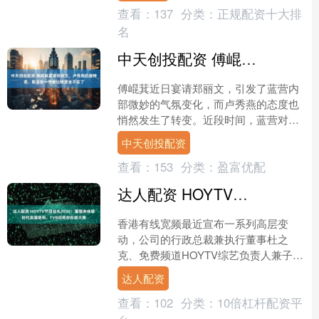
查看：
137
分类：
正规配资十大排
名
中天创投配资 傅崐萁宴请郑丽文，卢秀燕态度转变，陈玉珍一句话让绿营坐不住了
傅崐萁近日宴请郑丽文，引发了蓝营内
部微妙的气氛变化，而卢秀燕的态度也
悄然发生了转变。近段时间，蓝营对预
算的立场备受外界关注，因为郑丽文和
中天创投配资
大部分蓝委都认为，即便预....
查看：
153
分类：
盈富优配
达人配资 HOYTV节目巡礼2026：重整余咏珊时代发展架构，TVB旧将存在感大降
香港有线宽频最近宣布一系列高层变
动，公司的行政总裁兼执行董事杜之
克、免费频道HOYTV综艺负责人兼子公
司好好制作首席执行官余咏珊，以及市
达人配资
场总监兼子公司星演国际首....
查看：
102
分类：
10倍杠杆配资平