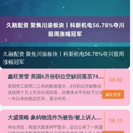
久融配资 聚焦川渝板块丨科新机电56.78%夺川股周
涨幅冠军
鑫旺资管 美国6月份职位空缺回落至744万
08-02
美国劳工部周二公布的数据显示，6月职位空缺数在
连续两个月上升后出现回落，但整体水平仍处于过去
鑫旺资管
一年以来的稳定区间，显示对劳....
大盛策略 象屿物流作为被告/被上诉人的1起涉及买卖合同纠纷的诉讼将于2025年8月12日开庭
08-10
本站消息，根据天眼查APP显示，近日公布了一则厦