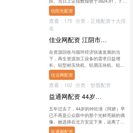
跌。当日上证指数报收于3824.81，下跌
1.11%。深证成指报收于12914.6....
信阳光配资
查看：
175
分类：
正规配资十大排
名
佳业网配资 江阴市德尚环保科技有限公司：铝型材/铝屑/铝销/铝刨花/易拉罐压块机专业制造，助力资源回收行业高效发展
在资源回收与循环经济快速发展的当
下，再生资源加工设备的需求日益增
长。铝型材压块机、铝屑压块机、铝销
压块机、铝刨花压块机以及易拉罐压块
佳业网配资
机等设备，作为资源回收行业的....
查看：
102
分类：
炒股配资
益通网配资 44岁阿娇北京独居：不被定义的人生，盼子亦守自在
五年过去了，44岁的钟欣潼（阿娇）早
已不再是公众眼中的那个光鲜亮丽的偶
像。她选择在北方安定下来，远离了喧
嚣的娱乐圈，过上了更加低调、自在的
益通网配资