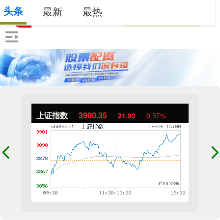
头条
最新
最热
上证指数
3900.35
21.92
0.57%