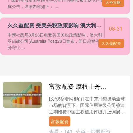
门象屿物流集团有限责任公司作为被告/被上诉人的开
大圣策略
庭公告，详细内容如下： ....
久久盈配资 受美关税政策影响 澳大利亚邮政暂停部分对美邮寄服务
08-31
中新社悉尼8月26日电受美国关税政策影响，澳大利
亚邮政公司(Australia Post)26日宣布，即日起暂停部
久久盈配资
分寄往....
富敦配资 摩根士丹利高管: 中国是危机下低调的赢家
[文/观察者网柳白] 在中东冲突搅动全球
市场的背景下，国际信用评级公司穆迪
近期维持中国主权信用评级并上调展望
至稳定。 当地时间4月27日，在接受英
富敦配资
国路透社采访时....
查看：
149
分类：
炒股配资