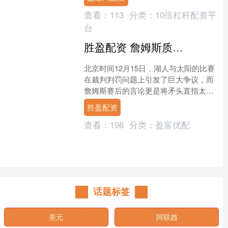
生活。没有了偶像包袱，....
查看：
113
分类：
10倍杠杆配资平
台
胜盈配资 詹姆斯质疑太阳依赖罚球追分，背后真相令人深思
北京时间12月15日，湖人与太阳的比赛
在裁判判罚问题上引发了巨大争议，而
詹姆斯赛后的言论更是将矛头直指太阳
队，称他们靠着第4节频繁获得罚球才得
胜盈配资
以追分，这一说法让....
查看：
198
分类：
盈富优配
话题标签
美元
阿联酋