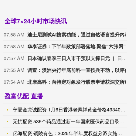
全球7×24小时市场快讯
07:58 AM
迪士尼测试AI搜索功能，通过自然语言提升内容发现体验
07:58 AM
华泰证券：下半年政策部署落地 聚焦“六张网”投资推进
07:57 AM
日本确认春季三日入市干预以支撑日元
日本表示，在春季黄金周假期期间曾三度干预汇市托举日元。本次操作跳出近期的“双轮干预”模式，额外增加一轮干预，意在最大限度对投资者形成心理震慑。日本财务省周五发布截至6月当季的每日干预数据显示，东京当局分别于4月30日、5月4日、5月6日买入日元。官方数据显示，三次干预投入规模依次为6.28万亿日元、7800亿日元、4.68万亿日元，创下日本为护盘日元进行汇市干预的历史最高规模。报告证实，尽管该时段内日元盘中至少出现五次大幅拉升，但除上述三日之外，并未开展其他平滑汇率操作。5月末的官方数据已显示，日本在此期间创下单月11.73万亿日元的干预投入纪录，部分资金或通过抛售包括美债在内的境外证券筹措。此前市场统计两次明确干预的资金规模，尚有约1.6万亿日元缺口，当时便预示存在第三次入市干预的可能性。
07:55 AM
调查：澳洲央行年底前料一直按兵不动，以评估此前加息的影响
07:54 AM
北摩高科：向特定对象发行股票申请获深交所审核通过。
盈富优配 直播
宁夏金龙诚配资 1月6日香港老凤祥黄金价格49340港币/两
无忧配资 535个药品通过新一年国家医保药品目录形式审查
亿海配资 铜陵有色：2025年半年度权益分派实施公告