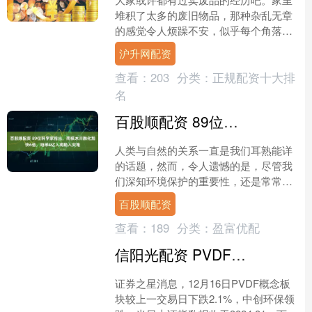
堆积了太多的废旧物品，那种杂乱无章
的感觉令人烦躁不安，似乎每个角落都
充满了沉重的气息。于是，我们决定把
沪升网配资
那些不再需要的东西卖给收....
查看：
203
分类：
正规配资十大排
名
百股顺配资 89位科学家指出，南极冰川融化加快6倍，地球4亿人将陷入灾难
人类与自然的关系一直是我们耳熟能详
的话题，然而，令人遗憾的是，尽管我
们深知环境保护的重要性，还是常常因
一时的利益冲动，选择忽视大自然的警
百股顺配资
告，甚至肆意破坏环境。而....
查看：
189
分类：
盈富优配
信阳光配资 PVDF概念板块12月16日跌2.1%，中创环保领跌，主力资金净流出6.34亿元
证券之星消息，12月16日PVDF概念板
块较上一交易日下跌2.1%，中创环保领