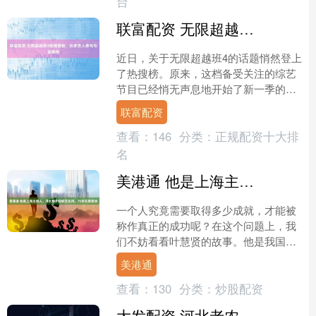
台
联富配资 无限超越班4低调录制，众多艺人参与引发期待
近日，关于无限超越班4的话题悄然登上
了热搜榜。原来，这档备受关注的综艺
节目已经悄无声息地开始了新一季的录
制。从流传出来的路透图来看，参与录
联富配资
制的艺人阵容可谓星光熠....
查看：
146
分类：
正规配资十大排
名
美港通 他是上海主持人，开创境外拍综艺先河，79岁定居澳洲
一个人究竟需要取得多少成就，才能被
称作真正的成功呢？在这个问题上，我
们不妨看看叶慧贤的故事。他是我国一
级演员，三度荣获金话筒奖，还被授予
美港通
中国电视主持人终身成就奖....
查看：
130
分类：
炒股配资
大发配资 河北老农捡到水瓢，打了10年水，专家8元买走，现成无价之宝