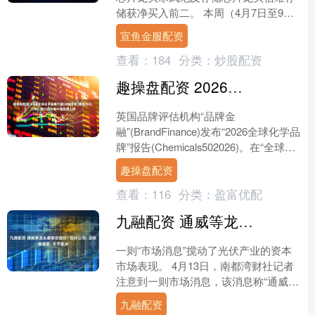
储获净买入前二。 本周（4月7日至9
日），A股融资余额持续增长，最新为
宣鱼金服配资
25902.06亿元（....
查看：
184
分类：
炒股配资
趣操盘配资 2026全球化学品牌价值50强榜单, 荣盛石化、万华、恒力石化等中国品牌上榜
英国品牌评估机构“品牌金
融”(BrandFinance)发布“2026全球化学品
牌”报告(Chemicals502026)。在“全球化
学化工价值50强”榜单(T....
趣操盘配资
查看：
116
分类：
盈富优配
九融配资 通威等龙头要联合挺价? 部分公司: 没收到消息, 不予置评
一则“市场消息”搅动了光伏产业的资本
市场表现。 4月13日，南都湾财社记者
注意到一则市场消息，该消息称“通威、
协鑫、新特、大全及东方希望等多家光
九融配资
伏龙头在成都召开....