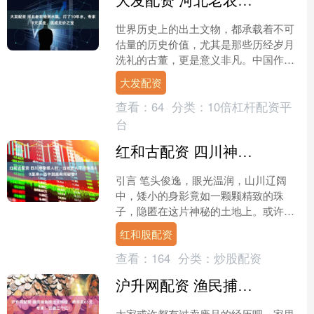
世界历史上的出土文物，都承载着不可
估量的历史价值，尤其是那些历经岁月
洗礼的古董，更是意义非凡。中国作为
文明古国，出土的文物更是数不胜数，
大发配资
每一件文物都在诉说着一个....
查看：
64
分类：
10倍杠杆配资平
台
红和古配资 四川神秘矮人村，当地老人平均身高80厘米，当中到底有何秘密？
引言 笔头俊逸，眼光温润，山川辽阔
中，矮小的身影竟如一颗颗精致的珠
子，隐匿在这片神秘的土地上。或许是
因为人的成长，正如大自然的景象，因
红和股配资
环境与条件的变迁而各有不同....
查看：
164
分类：
炒股配资
沪升网配资 渔民捕鱼捞出大铁柱，转手卖65元，专家：它值三个亿！
大家或许都有过卖废品的经历吧。家里